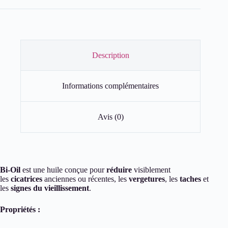
Soin
Anti
Vergetures
Et
Cicatrices
Description
Informations complémentaires
Avis (0)
Bi-Oil
est une huile conçue pour
réduire
visiblement
les
cicatrices
anciennes ou récentes, les
vergetures
, les
taches
et
les
signes du vieillissement
.
Propriétés :