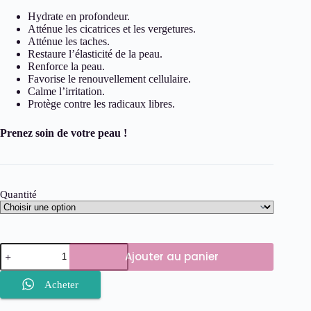
Hydrate en profondeur.
Atténue les cicatrices et les vergetures.
Atténue les taches.
Restaure l’élasticité de la peau.
Renforce la peau.
Favorise le renouvellement cellulaire.
Calme l’irritation.
Protège contre les radicaux libres.
Prenez soin de votre peau !
Quantité
quantité
Ajouter au panier
de
BIO-
OIL
Acheter
Huile
de