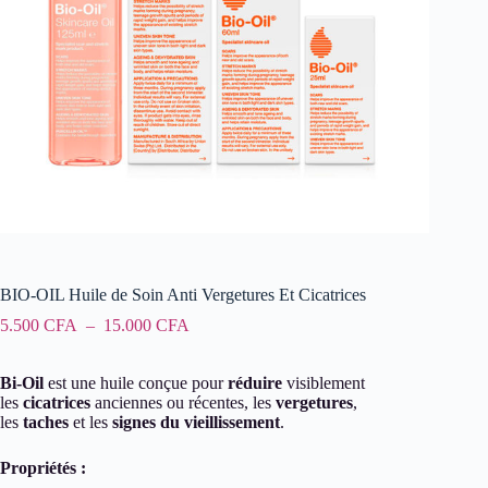
BIO-OIL Huile de Soin Anti Vergetures Et Cicatrices
Plage
5.500
CFA
–
15.000
CFA
de
prix :
Bi-Oil
est une huile conçue pour
5.500 CFA
réduire
visiblement
les
cicatrices
anciennes ou récentes, les
à
vergetures
,
les
taches
et les
signes du vieillissement
15.000 CFA
.
Propriétés :