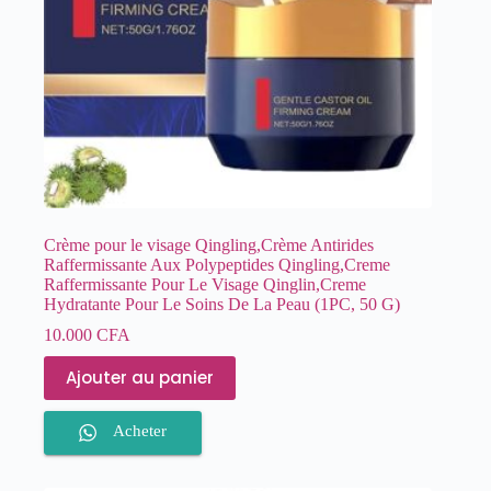
Crème pour le visage Qingling,Crème Antirides
Raffermissante Aux Polypeptides Qingling,Creme
Raffermissante Pour Le Visage Qinglin,Creme
Hydratante Pour Le Soins De La Peau (1PC, 50 G)
10.000
CFA
Ajouter au panier
Acheter