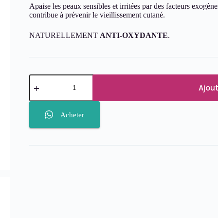
Apaise les peaux sensibles et irritées par des facteurs exogène
contribue à prévenir le vieillissement cutané.
NATURELLEMENT
ANTI-OXYDANTE
.
quantité
de
Ajout
Eau
Thermale
de
Acheter
La
Roche-
Posay