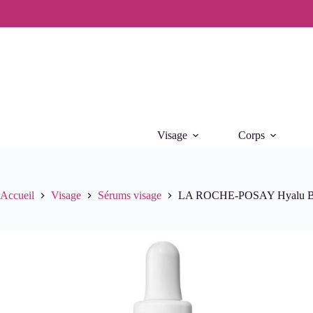
Passer
au
contenu
Visage
Corps
Accueil
Visage
Sérums visage
LA ROCHE-POSAY Hyalu B5 