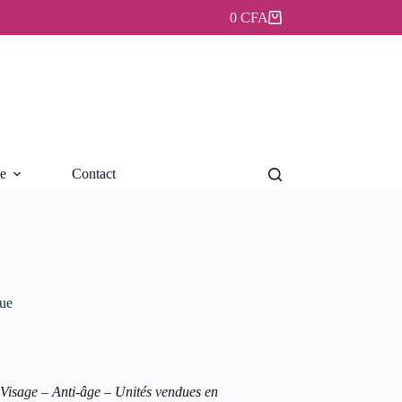
0
CFA
Panier
d’achat
ue
Contact
ue
isage – Anti-âge – Unités vendues en