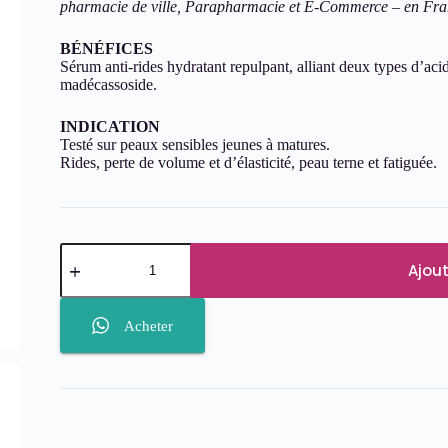
pharmacie de ville, Parapharmacie et E-Commerce – en Fran
BÉNÉFICES
Sérum anti-rides hydratant repulpant, alliant deux types d’ac
madécassoside.
INDICATION
Testé sur peaux sensibles jeunes à matures.
Rides, perte de volume et d’élasticité, peau terne et fatiguée.
quantité
de
Ajout
LA
ROCHE-
POSAY
Acheter
Hyalu
B5
Sérum
à
l'Acide
Hyaluronique