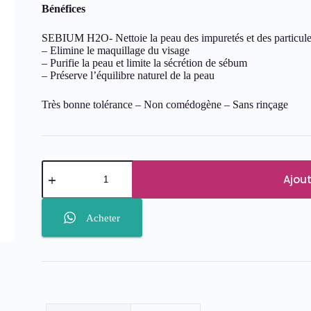
Bénéfices
SEBIUM H2O- Nettoie la peau des impuretés et des particules
– Elimine le maquillage du visage
– Purifie la peau et limite la sécrétion de sébum
– Préserve l’équilibre naturel de la peau
Très bonne tolérance – Non comédogène – Sans rinçage
quantité
de
Ajout
BIODERMA
Sébium
H2O
Acheter