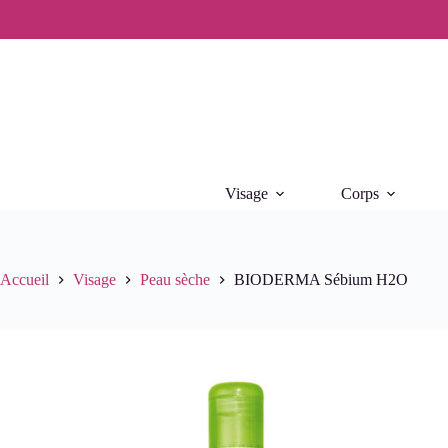
Passer
au
contenu
Visage
Corps
Accueil
Visage
Peau sèche
BIODERMA Sébium H2O