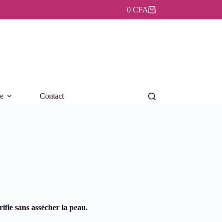
0
CFA
Panier
d’achat
ue
Contact
ifie sans assécher la peau.