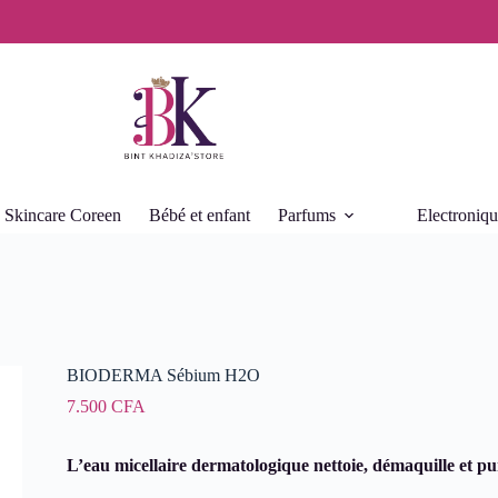
Skincare Coreen
Bébé et enfant
Parfums
Electroniq
BIODERMA Sébium H2O
7.500
CFA
L’eau micellaire dermatologique nettoie, démaquille et pur