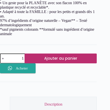
• Un geste pour la PLANÈTE avec son flacon 100% en
plastique recyclé et recyclable*.
• Adapté à toute la FAMILLE : pour les petits et grands dès 1
an.
97% d’ingrédients d’origine naturelle – Vegan** – Testé
dermatologiquement
*sauf pigments colorants **formulé sans ingrédient d’origine
animale
quantité
Ajouter au panier
de
Cavailles
Lait
Acheter
Onctueux
Douceur
Description