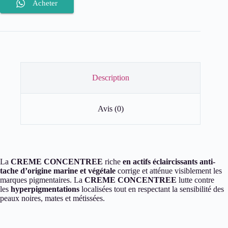
ROUGE
Acheter
Crème
concentrée
-
Soin
anti
tâche
Description
Avis (0)
La
CREME CONCENTREE
riche
en actifs éclaircissants anti-
tache d’origine marine et végétale
corrige et atténue visiblement les
marques pigmentaires. La
CREME CONCENTREE
lutte contre
les
hyperpigmentations
localisées tout en respectant la sensibilité des
peaux noires, mates et métissées.