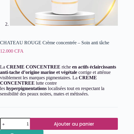
CHATEAU ROUGE Crème concentrée – Soin anti tâche
12.000
CFA
La
CREME CONCENTREE
riche
en actifs éclaircissants
anti-tache d’origine marine et végétale
corrige et atténue
visiblement les marques pigmentaires. La
CREME
CONCENTREE
lutte contre
les
hyperpigmentations
localisées tout en respectant la
sensibilité des peaux noires, mates et métissées.
quantité
Ajouter au panier
de
CHATEAU