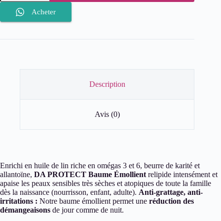
TOPICREM
DA
Acheter
PROTECT
Baume
émollient
Description
Avis (0)
Enrichi en huile de lin riche en omégas 3 et 6, beurre de karité et
allantoïne,
DA PROTECT Baume Émollient
relipide intensément et
apaise les peaux sensibles très sèches et atopiques de toute la famille
dès la naissance (nourrisson, enfant, adulte).
Anti-grattage, anti-
irritations :
Notre baume émollient permet une
réduction des
démangeaisons
de jour comme de nuit.