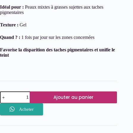
Idéal pour :
Peaux mixtes à grasses sujettes aux taches
pigmentaires
Texture :
Gel
Quand ? :
1 fois par jour sur les zones concernées
Favorise la disparition des taches pigmentaires et unifie le
teint
quantité
Ajouter au panier
de
ACM
DÉPIWHITE
Acheter
ActiveGel