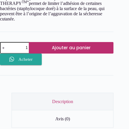
TM*
THERAPY
permet de limiter l’adhésion de certaines
bactéries (staphylocoque doré) à la surface de la peau, qui
peuvent être à l’origine de l’aggravation de la sécheresse
cutanée.
quantité
Ajouter au panier
de
BIODERMA
Intensive
Acheter
Gel
moussant
Description
Avis (0)