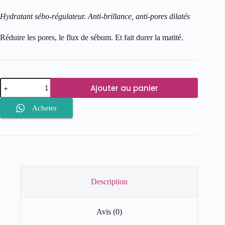
Hydratant sébo-régulateur. Anti-brillance, anti-pores dilatés
Réduire les pores, le flux de sébum. Et fait durer la matité.
quantité
Ajouter au panier
de
LA
ROCHE-
Acheter
POSAY
EFFACLAR
MAT
Description
Avis (0)