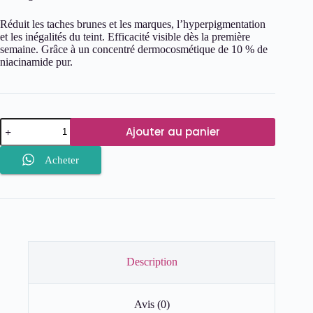
Réduit les taches brunes et les marques, l’hyperpigmentation
et les inégalités du teint. Efficacité visible dès la première
semaine. Grâce à un concentré dermocosmétique de 10 % de
niacinamide pur.
quantité
Ajouter au panier
de
LA
ROCHE-
Acheter
POSAY
PURE
NIACINAMIDE
10
SERUM
CONCENTRÉ
ANTI-
TACHES
Description
Avis (0)