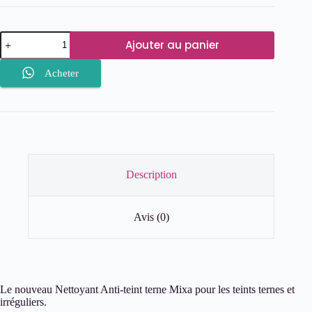
quantité
Ajouter au panier
de
Mixa-
Nettoyant
Acheter
Confort
Anti-
teint
terne
Description
Avis (0)
Le nouveau Nettoyant Anti-teint terne Mixa pour les teints ternes et
irréguliers.