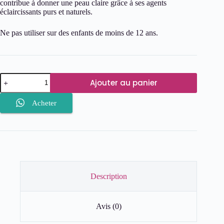
contribue à donner une peau claire grâce à ses agents
éclaircissants purs et naturels.
Ne pas utiliser sur des enfants de moins de 12 ans.
quantité
Ajouter au panier
de
Nohooh
Savon
Acheter
Eclaircissant
Exfoliant
Coco
200g
Description
Avis (0)