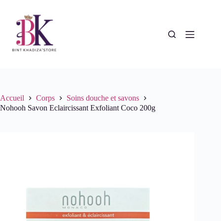
Passer
au
contenu
Accueil
Corps
Soins douche et savons
Nohooh Savon Eclaircissant Exfoliant Coco 200g