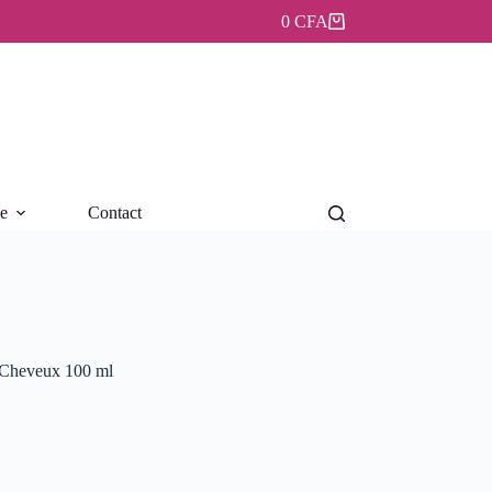
0
CFA
Panier
d’achat
ue
Contact
 Cheveux 100 ml