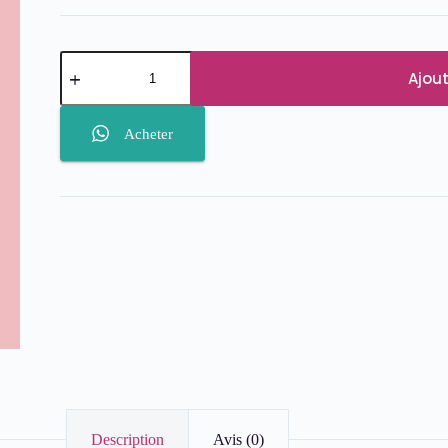
quantité
de
Ajout
Nuhanciam
Huile
Soin
Acheter
Métamorphose
Embelliseur
Corps
Et
Cheveux
100
ml
Description
Avis (0)