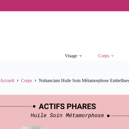
Passer
au
contenu
Visage
Corps
Accueil
Corps
Nuhanciam Huile Soin Métamorphose Embellise