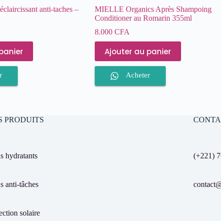
claircissant anti-taches –
MIELLE Organics Après Shampoing
Conditioner au Romarin 355ml
8.000
CFA
panier
Ajouter au panier
r
Acheter
S PRODUITS
CONTA
s hydratants
(+221) 7
s anti-tâches
contact@
ection solaire