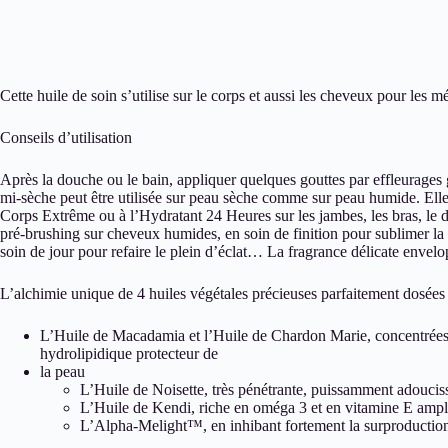
Cette huile de soin s’utilise sur le corps et aussi les cheveux pour les m
Conseils d’utilisation
Après la douche ou le bain, appliquer quelques gouttes par effleurages gé
mi-sèche peut être utilisée sur peau sèche comme sur peau humide. Elle 
Corps Extrême ou à l’Hydratant 24 Heures sur les jambes, les bras, le d
pré-brushing sur cheveux humides, en soin de finition pour sublimer la 
soin de jour pour refaire le plein d’éclat… La fragrance délicate envelo
L’alchimie unique de 4 huiles végétales précieuses parfaitement dosées
L’Huile de Macadamia
et l’Huile de Chardon Marie, concentrées
hydrolipidique protecteur de
la peau
L’Huile de Noisette, très pénétrante, puissamment adoucissa
L’Huile de Kendi, riche en oméga 3 et en vitamine E amplif
L’Alpha-Melight™, en inhibant fortement la surproduction 