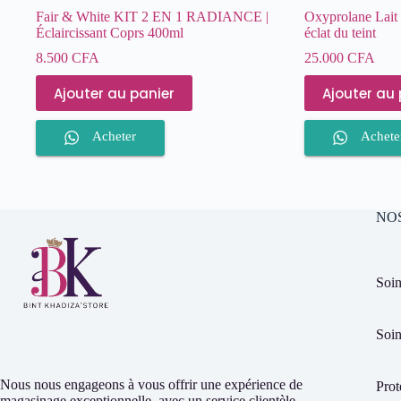
Fair & White KIT 2 EN 1 RADIANCE |
Oxyprolane Lait é
Éclaircissant Coprs 400ml
éclat du teint
8.500
CFA
25.000
CFA
Ajouter au panier
Ajouter au 
Acheter
Achete
NO
Soin
Soin
Nous nous engageons à vous offrir une expérience de
Prot
magasinage exceptionnelle, avec un service clientèle