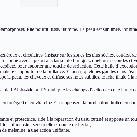
étamorphoser. Elle nourrit, lisse, illumine. La peau est sublimée, infinim
néreux et circulaires. Insister sur les zones les plus sèches, coudes, gen
fusionne avec la peau sans laisser de film gras, quelques secondes et v
ecolleté, pour apporter une touche de séduction. Cette huile d’exceptio
matière et apporter de la brillance. Et aussi, quelques gouttes dans l’
ppe la peau, les cheveux et diffuse ses notes subtiles, touche finale à l
 et de l’Alpha-Melight™ multiplie les champs d’action de cette Huile de
 en oméga 6 et en vitamine E, compensent la production limitée en corps
nte et protectrice, aide à la réparation du tissu cutané et apporte un to
ie la dimension sensorielle et donne de l’éclat,
de mélanine, a une action unifiante.