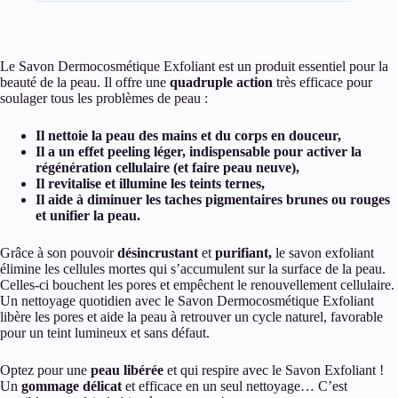
Le Savon Dermocosmétique Exfoliant est un produit essentiel pour la
beauté de la peau. Il offre une
quadruple action
très efficace pour
soulager tous les problèmes de peau :
Il nettoie la peau des mains et du corps en douceur,
Il a un effet peeling léger, indispensable pour activer la
régénération cellulaire (et faire peau neuve),
Il revitalise et illumine les teints ternes,
Il aide à diminuer les taches pigmentaires brunes ou rouges
et unifier la peau.
Grâce à son pouvoir
désincrustant
et
purifiant,
le savon exfoliant
élimine les cellules mortes qui s’accumulent sur la surface de la peau.
Celles-ci bouchent les pores et empêchent le renouvellement cellulaire.
Un nettoyage quotidien avec le Savon Dermocosmétique Exfoliant
libère les pores et aide la peau à retrouver un cycle naturel, favorable
pour un teint lumineux et sans défaut.
Optez pour une
peau libérée
et qui respire avec le Savon Exfoliant !
Un
gommage délicat
et efficace en un seul nettoyage… C’est