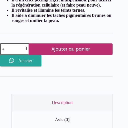
la régénération cellulaire (et faire peau neuve),
Il revitalise et illumine les teints ternes,
Il aide à diminuer les taches pigmentaires brunes ou
rouges et unifier la peau.
quantité
Ajouter au panier
de
FLOXIA
Savon
Acheter
Dermocosmétique
Exfoliant
–
125
g
(Disco)
Description
Avis (0)