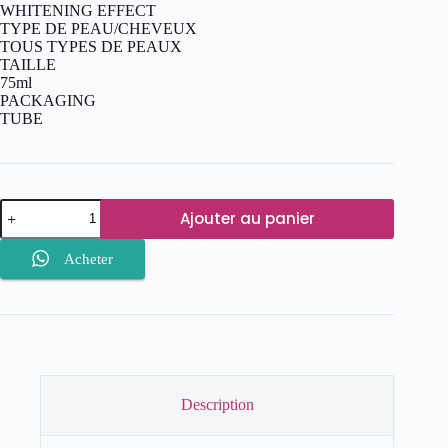
WHITENING EFFECT
TYPE DE PEAU/CHEVEUX
TOUS TYPES DE PEAUX
TAILLE
75ml
PACKAGING
TUBE
quantité
Ajouter au panier
de
Byphasse
Créme
Acheter
Visage
Eclaircissante
Whitening
Effect
Tout
Typs
de
Peau
Description
75
ml